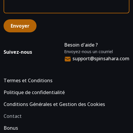
Besoin d'aide ?
Suivez-nous
Envoyez-nous un courriel
support@spinsahara.com
Termes et Conditions
Politique de confidentialité
Conditions Générales et Gestion des Cookies
Contact
Bonus